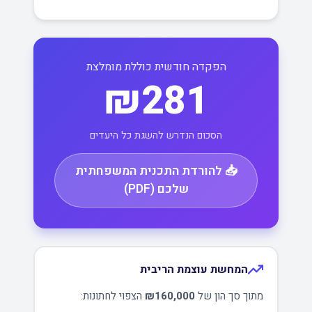
הפקדה חודשית כוללת מומלצת
₪281
הסכום הנדרש להשגת כל היעדים
📥 להורדת התכנית המשפחתית
שלכם (PDF)
המחשת עוצמת הריבית
מתוך סך הון של
₪160,000
הצפוי לחתונות: