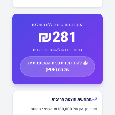
הפקדה חודשית כוללת מומלצת
₪281
הסכום הנדרש להשגת כל היעדים
📥 להורדת התכנית המשפחתית
שלכם (PDF)
המחשת עוצמת הריבית
מתוך סך הון של
₪160,000
הצפוי לחתונות: