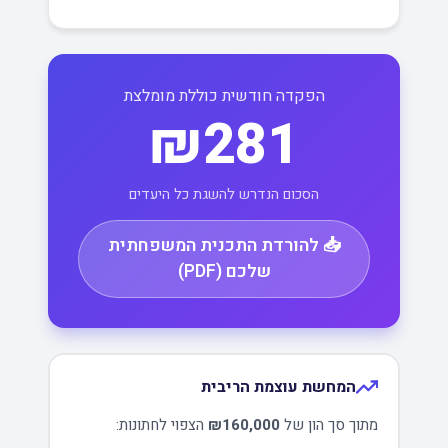
הפקדה חודשית כוללת מומלצת
₪281
הסכום הנדרש להשגת כל היעדים
📥 להורדת התכנית המשפחתית
שלכם (PDF)
המחשת עוצמת הריבית
מתוך סך הון של
₪160,000
הצפוי לחתונות: