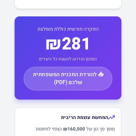
הפקדה חודשית כוללת מומלצת
₪281
הסכום הנדרש להשגת כל היעדים
📥 להורדת התכנית המשפחתית
שלכם (PDF)
המחשת עוצמת הריבית
מתוך סך הון של
₪160,000
הצפוי לחתונות: