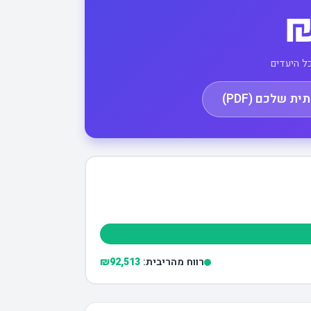
₪
ל היעדים
 שלכם (PDF)
רווח מהריבית:
₪92,513