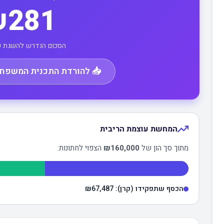
281
הסכום הנדרש להשגת כ
📥 להורדת התכנית המשפחתית
המחשת עוצמת הריבית
מתוך סך הון של
₪160,000
הצפוי לחתונות:
הכסף שתפקידו (קרן):
₪67,487