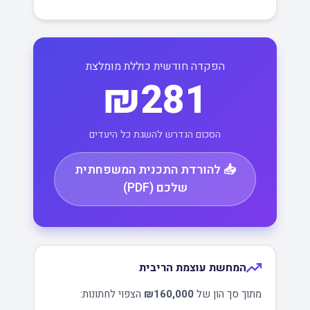
הפקדה חודשית כוללת מומלצת
₪281
הסכום הנדרש להשגת כל היעדים
📥 להורדת התכנית המשפחתית
שלכם (PDF)
המחשת עוצמת הריבית
מתוך סך הון של
₪160,000
הצפוי לחתונות: