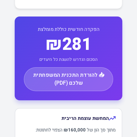
הפקדה חודשית כוללת מומלצת
₪281
הסכום הנדרש להשגת כל היעדים
📥 להורדת התכנית המשפחתית
שלכם (PDF)
המחשת עוצמת הריבית
מתוך סך הון של
₪160,000
הצפוי לחתונות: