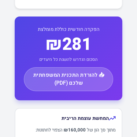
הפקדה חודשית כוללת מומלצת
₪281
הסכום הנדרש להשגת כל היעדים
📥 להורדת התכנית המשפחתית
שלכם (PDF)
המחשת עוצמת הריבית
מתוך סך הון של
₪160,000
הצפוי לחתונות: