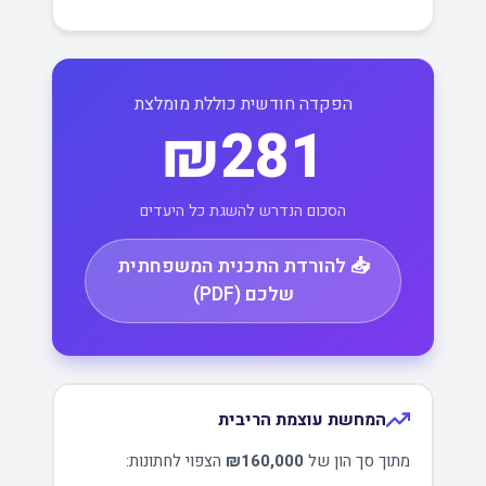
הפקדה חודשית כוללת מומלצת
₪281
הסכום הנדרש להשגת כל היעדים
📥 להורדת התכנית המשפחתית
שלכם (PDF)
המחשת עוצמת הריבית
מתוך סך הון של
₪160,000
הצפוי לחתונות: