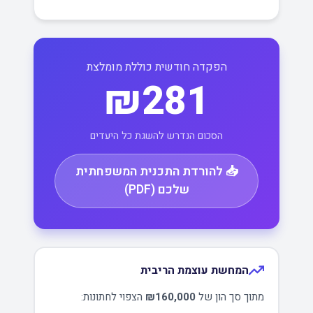
הפקדה חודשית כוללת מומלצת
₪281
הסכום הנדרש להשגת כל היעדים
📥 להורדת התכנית המשפחתית
שלכם (PDF)
המחשת עוצמת הריבית
מתוך סך הון של
₪160,000
הצפוי לחתונות: