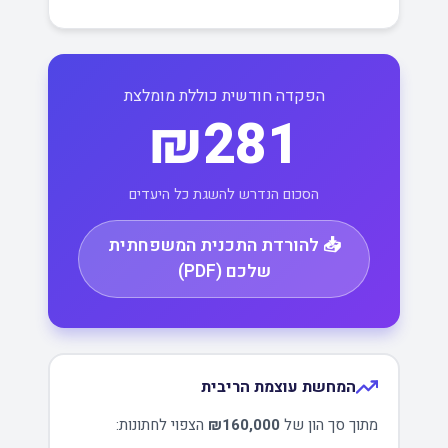
הפקדה חודשית כוללת מומלצת
₪281
הסכום הנדרש להשגת כל היעדים
📥 להורדת התכנית המשפחתית
שלכם (PDF)
המחשת עוצמת הריבית
מתוך סך הון של
₪160,000
הצפוי לחתונות: