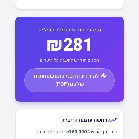
הפקדה חודשית כוללת מומלצת
₪281
הסכום הנדרש להשגת כל היעדים
📥 להורדת התכנית המשפחתית
שלכם (PDF)
המחשת עוצמת הריבית
מתוך סך הון של
₪160,000
הצפוי לחתונות: