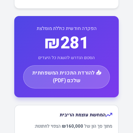
הפקדה חודשית כוללת מומלצת
₪281
הסכום הנדרש להשגת כל היעדים
📥 להורדת התכנית המשפחתית
שלכם (PDF)
המחשת עוצמת הריבית
מתוך סך הון של
₪160,000
הצפוי לחתונות: