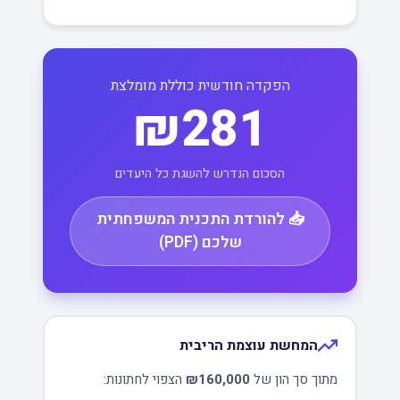
הפקדה חודשית כוללת מומלצת
₪281
הסכום הנדרש להשגת כל היעדים
📥 להורדת התכנית המשפחתית
שלכם (PDF)
המחשת עוצמת הריבית
מתוך סך הון של
₪160,000
הצפוי לחתונות: