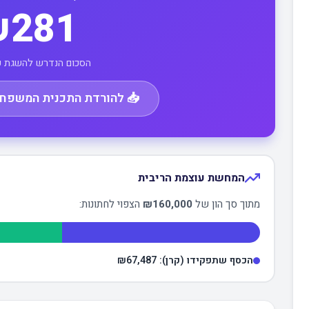
281
הסכום הנדרש להשגת כ
📥 להורדת התכנית המשפחתית
המחשת עוצמת הריבית
מתוך סך הון של
₪160,000
הצפוי לחתונות:
הכסף שתפקידו (קרן):
₪67,487