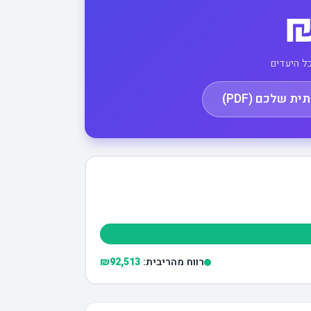
₪
ל היעדים
 שלכם (PDF)
רווח מהריבית:
₪92,513