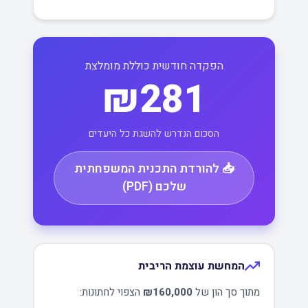
הפקדה חודשית כוללת מומלצת
₪281
הסכום הנדרש להשגת כל היעדים
📥 להורדת התכנית המשפחתית
שלכם (PDF)
המחשת עוצמת הריבית
מתוך סך הון של
₪160,000
הצפוי לחתונות: