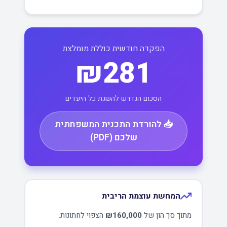
הפקדה חודשית כוללת מומלצת
₪281
הסכום הנדרש להשגת כל היעדים
📥 להורדת התכנית המשפחתית
שלכם (PDF)
המחשת עוצמת הריבית
מתוך סך הון של
₪160,000
הצפוי לחתונות: