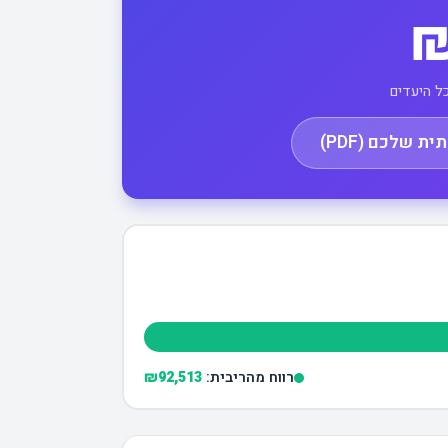
₪
ל היעדים
 שלכם (PDF)
רווח מהריבית:
₪92,513