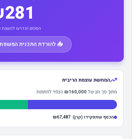
281
הסכום הנדרש להשגת כ
📥 להורדת התכנית המשפחתית
המחשת עוצמת הריבית
מתוך סך הון של
₪160,000
הצפוי לחתונות:
הכסף שתפקידו (קרן):
₪67,487