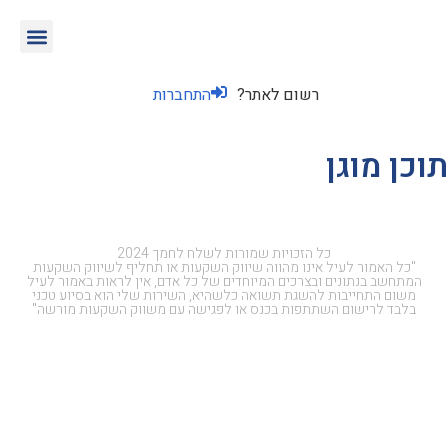
רשום לאתר?
התחברות
תוכן מוגן
כל הזכויות שמורות לשלח לחמך 2024
"כל האמור לעיל אינו מהווה שיווק השקעות או תחליף לשיווק השקעות
המתחשב בנתונים ובצרכים המיוחדים של כל אדם, אין לראות באמור לעיל
משום התחייבות להשגת תשואה כלשהיא, השירות שלי הוא בסיוע טכני
בלבד לרישום השתתפות בכנס או לפגישה עם משווק השקעות מורשה"