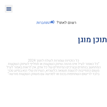
רשום לאתר?
התחברות
תוכן מוגן
כל הזכויות שמורות לשלח לחמך 2024
"כל האמור לעיל אינו מהווה שיווק השקעות או תחליף לשיווק השקעות
המתחשב בנתונים ובצרכים המיוחדים של כל אדם, אין לראות באמור לעיל
משום התחייבות להשגת תשואה כלשהיא, השירות שלי הוא בסיוע טכני
בלבד לרישום השתתפות בכנס או לפגישה עם משווק השקעות מורשה"