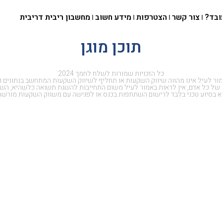
ובד?
צור קשר
הצטרפות
מידע חשוב
מחשבון ריבית דריבית
תוכן מוגן
כל הזכויות שמורות לשלח לחמך 2024
ור לעיל אינו מהווה שיווק השקעות או תחליף לשיווק השקעות המתחשב בנתונים ו
 של כל אדם, אין לראות באמור לעיל משום התחייבות להשגת תשואה כלשהיא, השי
א בסיוע טכני בלבד לרישום השתתפות בכנס או לפגישה עם משווק השקעות מורשה