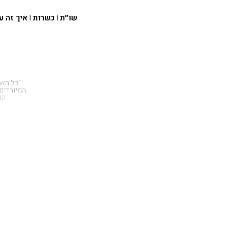
שו״ת
כשרות
איך זה ע
"כל האמ
המיוחדים
הו