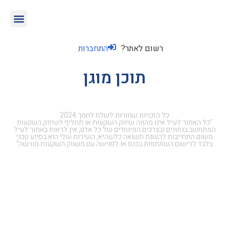
רשום לאתר?
התחברות
תוכן מוגן
כל הזכויות שמורות לשלח לחמך 2024
"כל האמור לעיל אינו מהווה שיווק השקעות או תחליף לשיווק השקעות
המתחשב בנתונים ובצרכים המיוחדים של כל אדם, אין לראות באמור לעיל
משום התחייבות להשגת תשואה כלשהיא, השירות שלי הוא בסיוע טכני
בלבד לרישום השתתפות בכנס או לפגישה עם משווק השקעות מורשה"