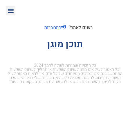
רשום לאתר?
התחברות
תוכן מוגן
כל הזכויות שמורות לשלח לחמך 2024
"כל האמור לעיל אינו מהווה שיווק השקעות או תחליף לשיווק השקעות
המתחשב בנתונים ובצרכים המיוחדים של כל אדם, אין לראות באמור לעיל
משום התחייבות להשגת תשואה כלשהיא, השירות שלי הוא בסיוע טכני
בלבד לרישום השתתפות בכנס או לפגישה עם משווק השקעות מורשה"