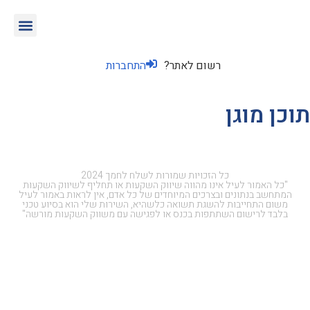
רשום לאתר?
התחברות
תוכן מוגן
כל הזכויות שמורות לשלח לחמך 2024
"כל האמור לעיל אינו מהווה שיווק השקעות או תחליף לשיווק השקעות
המתחשב בנתונים ובצרכים המיוחדים של כל אדם, אין לראות באמור לעיל
משום התחייבות להשגת תשואה כלשהיא, השירות שלי הוא בסיוע טכני
בלבד לרישום השתתפות בכנס או לפגישה עם משווק השקעות מורשה"