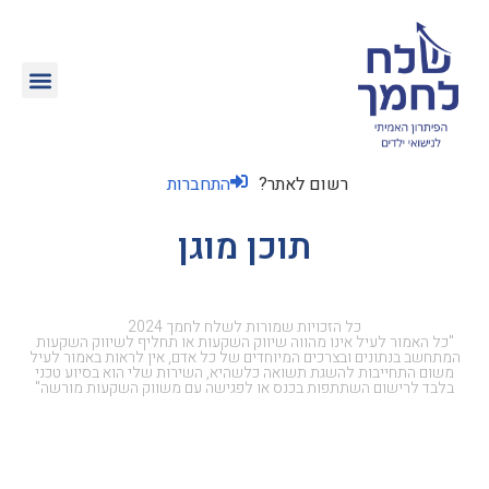
רשום לאתר?
התחברות
תוכן מוגן
כל הזכויות שמורות לשלח לחמך 2024
"כל האמור לעיל אינו מהווה שיווק השקעות או תחליף לשיווק השקעות
המתחשב בנתונים ובצרכים המיוחדים של כל אדם, אין לראות באמור לעיל
משום התחייבות להשגת תשואה כלשהיא, השירות שלי הוא בסיוע טכני
בלבד לרישום השתתפות בכנס או לפגישה עם משווק השקעות מורשה"