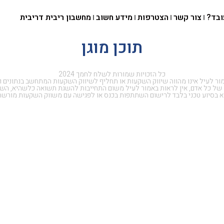
ובד?
צור קשר
הצטרפות
מידע חשוב
מחשבון ריבית דריבית
תוכן מוגן
כל הזכויות שמורות לשלח לחמך 2024
ור לעיל אינו מהווה שיווק השקעות או תחליף לשיווק השקעות המתחשב בנתונים ו
 של כל אדם, אין לראות באמור לעיל משום התחייבות להשגת תשואה כלשהיא, השי
א בסיוע טכני בלבד לרישום השתתפות בכנס או לפגישה עם משווק השקעות מורשה