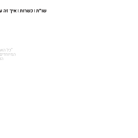
שו״ת
כשרות
איך זה ע
"כל האמ
המיוחדים
הו